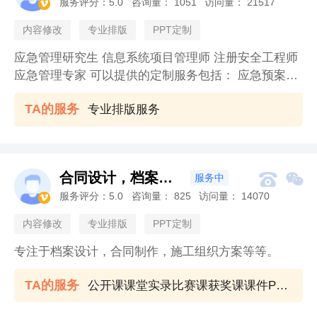
服务评分：
5.0
咨询量：
1051
访问量：
21517

内容修改
专业排版
PPT定制
应急管理研究生 信息系统项目管理师 注册安全工程师
应急管理专家 可以提供的定制服务包括： 应急预案编
制与评审 项目建议书编制 可研报告编制 投标文件编制
TA的服务
专业排版服务
项目解决方案编制等
合同设计，档案定制！


服务中
服务评分：
5.0
咨询量：
825
访问量：
14070

内容修改
专业排版
PPT定制
专注于档案设计，合同制作，施工组织方案等等。
TA的服务
公开课课堂实录比赛课获奖课课件PPT教案说课稿逐字稿定制服务成品省市县