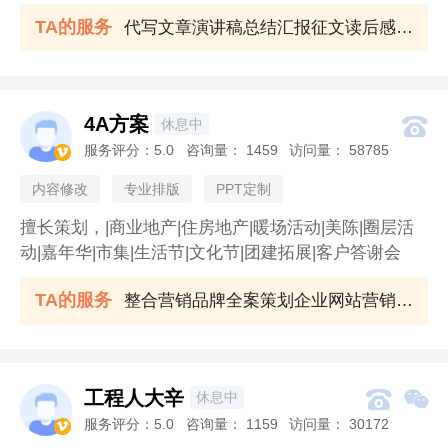
pt、汇报、报告、方案、策划、征文、心得、工作总结
TA的服务
代写文章演讲稿总结汇报征文读后感文案撰写写作修改服务
代写代改写作服务
4A方案

休息中
服务评分：
5.0
咨询量：
1459
访问量：
58785

内容修改
专业排版
PPT定制
擅长策划，|商业地产|住房地产|暖场活动|美陈|圈层活
动|嘉年华|市集|生活节|文化节|团建拓展|客户答谢会
TA的服务
整合营销品牌全案策划企业网站营销方案策划媒介自媒体投放发布
工程人大辛


休息中
服务评分：
5.0
咨询量：
1159
访问量：
30172
