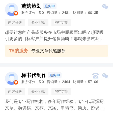
项目运营总监、副总和总经理等岗位。擅长项目全程
蘑菇策划

服务中
营销、策划竞标和执行、营销团队和渠道建设、项目
服务评分：
5.0
咨询量：
2481
访问量：
60135
运营、各类营销问题解决方案、中大型房地产项目营

销全盘和全程运作、企业资金运作，路演级PPT量身定
内容修改
专业排版
PPT定制
制等。
想要让您的产品或服务在市场中脱颖而出吗？想要吸
引更多的目标客户并提升销售额吗？那就来尝试我们
的文案策划服务吧！我们是一支专业的文案策划团
TA的服务
专业文章代笔服务
队，拥有丰富的经验和创意。我们深入了解您的产品
或服务，并根据您的需求和目标客户群体，量身定制
独特而引人注目的广告文案。我们的文案策划服务包
括：1. 创意构思：我们将与您合作，深入了解您的品
标书代制作


服务中
牌和目标客户，为您量身定制独特而引人注目的广告
服务评分：
5.0
咨询量：
2464
访问量：
57106
创意。2. 文字撰写：我们拥有一支专业的撰稿团队，

能够撰写出精准、有力、富有感染力的广告文案。
内容修改
专业排版
PPT定制
我们是专业写作机构，多年写作经验，专业代写撰写
文章、演讲稿、文稿、文案、申请书、简历、协议、p