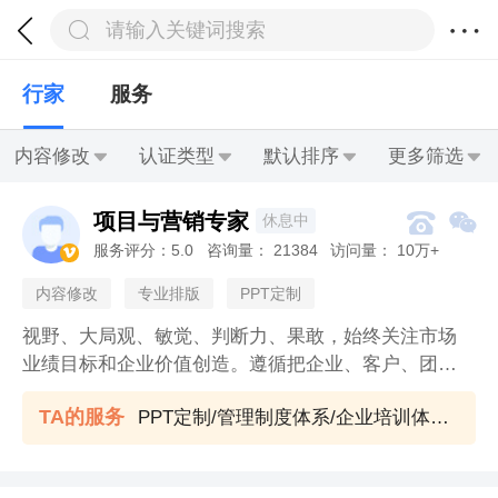



请输入关键词搜索
行家
服务
内容修改
认证类型
默认排序
更多筛选




项目与营销专家


休息中
服务评分：
5.0
咨询量：
21384
访问量：
10万+

内容修改
专业排版
PPT定制
视野、大局观、敏觉、判断力、果敢，始终关注市场
业绩目标和企业价值创造。遵循把企业、客户、团
队、员工、缘分和感恩装心里；营销事业和自己岗位
TA的服务
PPT定制/管理制度体系/企业培训体系/管理运营体系/薪酬体系/写作指导
在市场里，在客户那...在行动中；荣誉和尊严在组织的
业绩和价值中体现的理念。 20多年中大型企业全盘营
销管理和营销咨询经验，历任策划总监、营销总监、