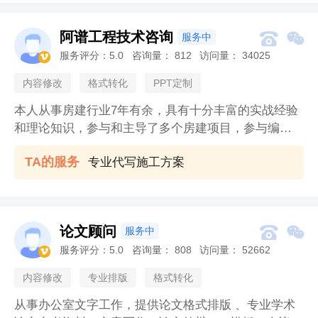
阿谱工程技术咨询


服务中
服务评分：
5.0
咨询量：
812
访问量：
34025

内容修改
格式转化
PPT定制
本人从事房建行业7年有余，具有十分丰富的实战经验
和理论知识，参与和主导了多个房建项目，参与编制
了多个A类方案，例项目管理策划、施工组织设计、超
TA的服务
专业代写施工方案
危大方案等等。
论文顾问


服务中
服务评分：
5.0
咨询量：
808
访问量：
52662

内容修改
专业排版
格式转化
从事办公室文字工作，提供论文格式排版 、专业学术