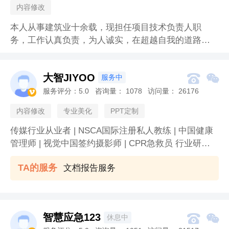
内容修改
本人从事建筑业十余载，现担任项目技术负责人职
务，工作认真负责，为人诚实，在超越自我的道路上
砥砺前行，愿与各位同行共同进步！
大智JIYOO


服务中
服务评分：
5.0
咨询量：
1078
访问量：
26176

内容修改
专业美化
PPT定制
传媒行业从业者 | NSCA国际注册私人教练 | 中国健康
管理师 | 视觉中国签约摄影师 | CPR急救员 行业研究 |
报告撰写 | 策略全案 | 表格模板 | 健身指导 | 健身报考
TA的服务
文档报告服务
培训 | 健康管理指导 等！
智慧应急123


休息中