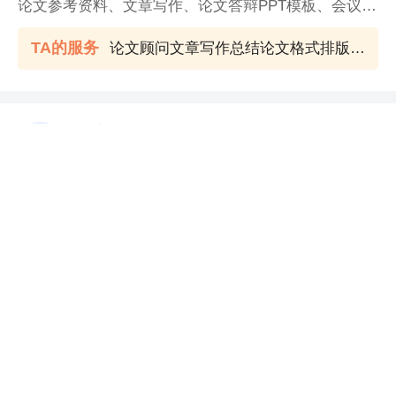
论文参考资料、文章写作、论文答辩PPT模板、会议筹
备指导等服务，经验丰富，已从事七年。互相信任，
TA的服务
论文顾问文章写作总结论文格式排版专业学术参考资料论文答辩PPT模板
保证质量，全程包修改，负责到通过。 微X号：lhg511
823
教育行业专家

服务中
服务评分：
5.0
咨询量：
786
访问量：
23980

内容修改
专注于教育行业十余年，主要从事职业教育、校企合
作、证书培训等工作，熟悉专业及实训室建设、新职
业申报、职业等级评价、职业技能大赛、职称、证书
TA的服务
人社部/教育部全国职业技能大赛申报指导
培训等，具有全国丰富的政企校资源。
全过程工程咨询服务商
休息中